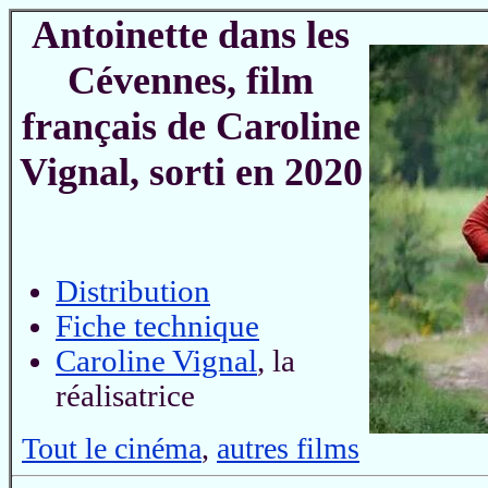
Antoinette dans les
Cévennes, film
français de Caroline
Vignal, sorti en 2020
Distribution
Fiche technique
Caroline Vignal
, la
réalisatrice
Tout le cinéma
,
autres films